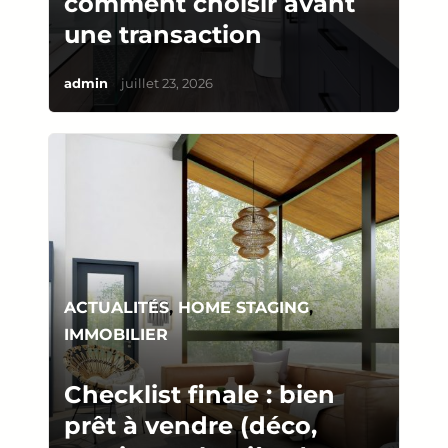
comment choisir avant
une transaction
/
admin
juillet 23, 2026
ACTUALITÉS
,
HOME STAGING
,
IMMOBILIER
Checklist finale : bien
prêt à vendre (déco,